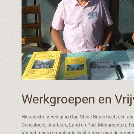
Werkgroepen en Vrijw
Historische Vereniging Oud Stede Broec heeft een aant
Genealogie, Jaarboek, Land en Pad, Monumenten, Tent
Via het menu>organisatie leest u meer over de groepe