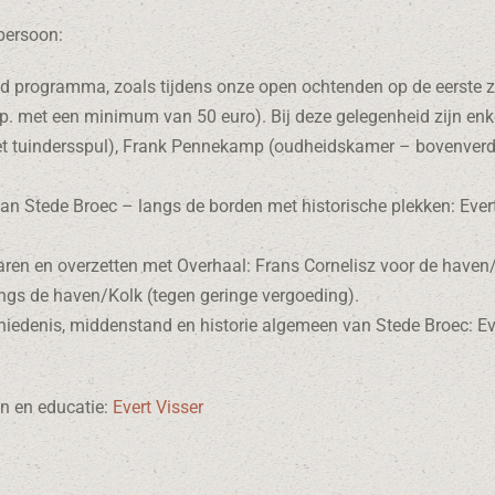
persoon:
d programma, zoals tijdens onze open ochtenden op de eerste 
p. met een minimum van 50 euro). Bij deze gelegenheid zijn enkel
t tuindersspul), Frank Pennekamp (oudheidskamer – bovenverdie
an Stede Broec – langs de borden met historische plekken: Evert
varen en overzetten met Overhaal: Frans Cornelisz voor de haven
angs de haven/Kolk (tegen geringe vergoeding).
chiedenis, middenstand en historie algemeen van Stede Broec: Ev
n en educatie:
Evert Visser