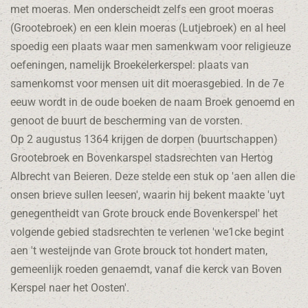
met moeras. Men onderscheidt zelfs een groot moeras
(Grootebroek) en een klein moeras (Lutjebroek) en al heel
spoedig een plaats waar men samenkwam voor religieuze
oefeningen, namelijk Broekelerkerspel: plaats van
samenkomst voor mensen uit dit moerasgebied. In de 7e
eeuw wordt in de oude boeken de naam Broek genoemd en
genoot de buurt de bescherming van de vorsten.
Op 2 augustus 1364 krijgen de dorpen (buurtschappen)
Grootebroek en Bovenkarspel stadsrechten van Hertog
Albrecht van Beieren. Deze stelde een stuk op 'aen allen die
onsen brieve sullen leesen', waarin hij bekent maakte 'uyt
genegentheidt van Grote brouck ende Bovenkerspel' het
volgende gebied stadsrechten te verlenen 'we1cke begint
aen 't westeijnde van Grote brouck tot hondert maten,
gemeenlijk roeden genaemdt, vanaf die kerck van Boven
Kerspel naer het Oosten'.