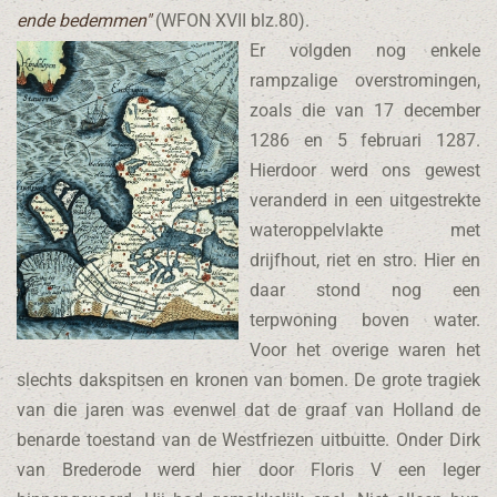
ende bedemmen"
(WFON XVII blz.80).
Er volgden nog enkele
rampzalige overstromingen,
zoals die van 17 december
1286 en 5 februari 1287.
Hierdoor werd ons gewest
veranderd in een uitgestrekte
wateroppelvlakte met
drijfhout, riet en stro. Hier en
daar stond nog een
terpwoning boven water.
Voor het overige waren het
slechts dakspitsen en kronen van bomen. De grote tragiek
van die jaren was evenwel dat de graaf van Holland de
benarde toestand van de Westfriezen uitbuitte. Onder Dirk
van Brederode werd hier door Floris V een leger