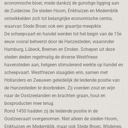
economische bloei, mede dankzij de gunstige ligging aan
de Zuiderzee. De steden Hoorn, Enkhuizen en Medemblik
ontwikkelden zich tot belangrijke economische centra,
waarvan Stede Broec ook een graantje meepikte.
De scheepvaart en handel werden tot het begin van de 15e
eeuw vooral beheerst door de Hanzesteden, waaronder
Hamburg, Lübeck, Bremen en Emden. Schepen uit deze
steden deden regelmatig de diverse Westfriese
havensteden aan, hetgeen stimulerend werkte op handel en
scheepvaart. Westfriezen slaagden erin, samen met
Hollanders en Zeeuwen geleidelijk de leidende positie van
de Hanzesteden te doorbreken. Zij voerden zout en wijn
naar de Oostzeelanden en brachten graan, hout en
bosproducten mee terug.
Rond 1450 hadden zij de leidende positie in de
Oostzeevaart overgenomen. Niet alleen de steden Hoorn,
Enkhuizen en Medemblik, maar ook Stede Broec, Wijdenes,