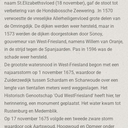
naam St.Elizabethsvloed (18 november), gaf de stoot tot
verbetering van de Hondsbossche Zeewering. .In 1570
verwoestte de vreselijke Allerheiligenvloed grote delen van
de Omringdijk. De dijken werden weer hersteld, maar in
1573 werden de dijken doorgestoken door Sonoy,
gouverneur van West-Friesland, namens Willem van Oranje,
in de strijd tegen de Spanjaarden. Pas in 1596 was de
schade weer hersteld.
De grootste watersnood in West-Friesland begon met een
najaarsstorm op 1 november 1675, waardoor de
Zuiderzeedijk tussen Schardam en Scharwoude over een
lengte van tientallen meters werd weggeslagen. Het
Historisch Genootschap 'Oud WestFriesland' heeft hier, ter
herinnering, een monument geplaatst. Het water kwam tot
Rustenburg en Medemblik.
Op 17 november 1675 volgde een tweede zware storm
waardoor ook Aartswoud, Hoogwoud en Opmeer onder