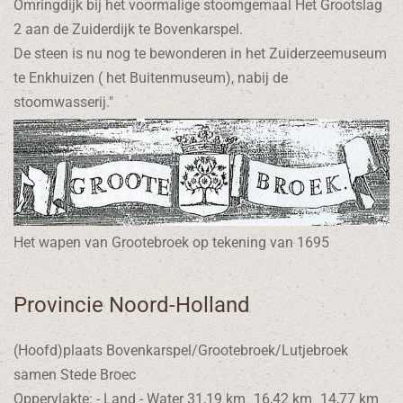
Omringdijk bij het voormalige stoomgemaal Het Grootslag
2 aan de Zuiderdijk te Bovenkarspel.
De steen is nu nog te bewonderen in het Zuiderzeemuseum
te Enkhuizen ( het Buitenmuseum), nabij de
stoomwasserij."
Het wapen van Grootebroek op tekening van 1695
Provincie Noord-Holland
(Hoofd)plaats Bovenkarspel/Grootebroek/Lutjebroek
samen Stede Broec
Oppervlakte: - Land - Water 31,19 km˛ 16,42 km˛ 14,77 km˛