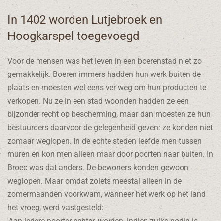
In 1402 worden Lutjebroek en
Hoogkarspel toegevoegd
Voor de mensen was het leven in een boerenstad niet zo
gemakkelijk. Boeren immers hadden hun werk buiten de
plaats en moesten wel eens ver weg om hun producten te
verkopen. Nu ze in een stad woonden hadden ze een
bijzonder recht op bescherming, maar dan moesten ze hun
bestuurders daarvoor de gelegenheid geven: ze konden niet
zomaar weglopen. In de echte steden leefde men tussen
muren en kon men alleen maar door poorten naar buiten. In
Broec was dat anders. De bewoners konden gewoon
weglopen. Maar omdat zoiets meestal alleen in de
zomermaanden voorkwam, wanneer het werk op het land
het vroeg, werd vastgesteld:
'Aan iedere poorter echter, worden, indien zulks nodig is,