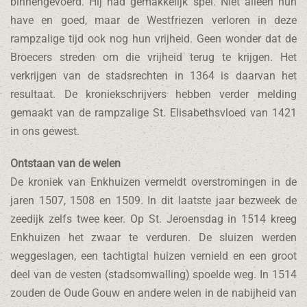
binnengevoerd. Hij had gemakkelijk spel. Niet alleen hun
have en goed, maar de Westfriezen verloren in deze
rampzalige tijd ook nog hun vrijheid. Geen wonder dat de
Broecers streden om die vrijheid terug te krijgen. Het
verkrijgen van de stadsrechten in 1364 is daarvan het
resultaat. De kroniekschrijvers hebben verder melding
gemaakt van de rampzalige St. Elisabethsvloed van 1421
in ons gewest.
Ontstaan van de welen
De kroniek van Enkhuizen vermeldt overstromingen in de
jaren 1507, 1508 en 1509. In dit laatste jaar bezweek de
zeedijk zelfs twee keer. Op St. Jeroensdag in 1514 kreeg
Enkhuizen het zwaar te verduren. De sluizen werden
weggeslagen, een tachtigtal huizen vernield en een groot
deel van de vesten (stadsomwalling) spoelde weg. In 1514
zouden de Oude Gouw en andere welen in de nabijheid van