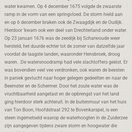
water kwamen. Op 4 december 1675 volgde de zwaarste
ramp in de vorm van een springvloed. De storm hield aan
en op 6 december braken ook de Zwaagdijk en de Oudijk.
Hierdoor 'kwam ook een deel van Drechterland onder water.
Op 23 januari 1676 was de zeedijk bij Scharwoude weer
hersteld, het duurde echter tot de zomer van datzelfde jaar
voordat de laagste landen, waaronder Hensbroek, droog
waren. .De watersnoodramp had vele slachtoffers geëist. Er
was bovendien veel vee verdronken, ook waren de beesten
in paniek gevlucht naar hoger gelegen gedeelten en naar de
Beemster en de Schermer. Door het zoute water was de
vruchtbaarheid aangetast en de opbrengst van het land
ging hierdoor sterk achteruit. In de buitenmuur van het huis
van Ton Boon, Hoofdstraat 292 te Bovenkarspel, is een
steen ingemetseld waarop de waterhoogten in de Zuiderzee
zijn aangegeven tijdens zware storm en hoogwater die