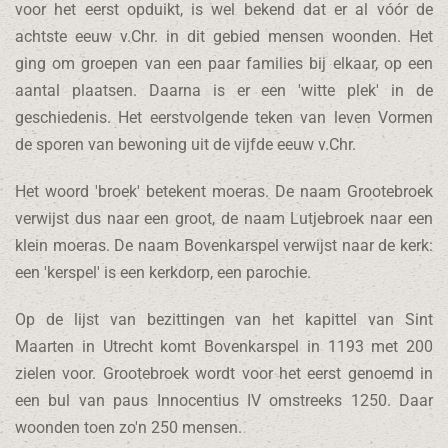
voor het eerst opduikt, is wel bekend dat er al vóór de
achtste eeuw v.Chr. in dit gebied mensen woonden. Het
ging om groepen van een paar families bij elkaar, op een
aantal plaatsen. Daarna is er een 'witte plek' in de
geschiedenis. Het eerstvolgende teken van leven Vormen
de sporen van bewoning uit de vijfde eeuw v.Chr.
Het woord 'broek' betekent moeras. De naam Grootebroek
verwijst dus naar een groot, de naam Lutjebroek naar een
klein moeras. De naam Bovenkarspel verwijst naar de kerk:
een 'kerspel' is een kerkdorp, een parochie.
Op de lijst van bezittingen van het kapittel van Sint
Maarten in Utrecht komt Bovenkarspel in 1193 met 200
zielen voor. Grootebroek wordt voor het eerst genoemd in
een bul van paus Innocentius IV omstreeks 1250. Daar
woonden toen zo'n 250 mensen.