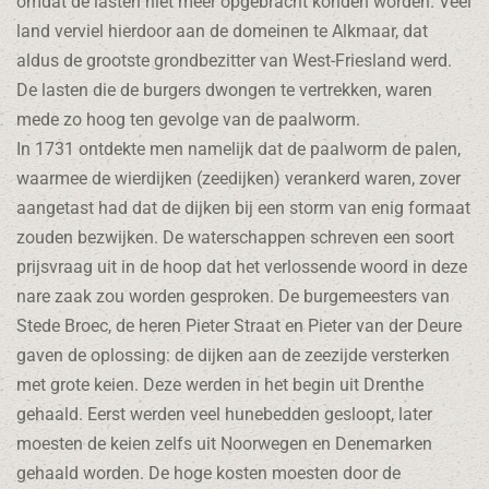
omdat de lasten niet meer opgebracht konden worden. Veel
land verviel hierdoor aan de domeinen te Alkmaar, dat
aldus de grootste grondbezitter van West-Friesland werd.
De lasten die de burgers dwongen te vertrekken, waren
mede zo hoog ten gevolge van de paalworm.
In 1731 ontdekte men namelijk dat de paalworm de palen,
waarmee de wierdijken (zeedijken) verankerd waren, zover
aangetast had dat de dijken bij een storm van enig formaat
zouden bezwijken. De waterschappen schreven een soort
prijsvraag uit in de hoop dat het verlossende woord in deze
nare zaak zou worden gesproken. De burgemeesters van
Stede Broec, de heren Pieter Straat en Pieter van der Deure
gaven de oplossing: de dijken aan de zeezijde versterken
met grote keien. Deze werden in het begin uit Drenthe
gehaald. Eerst werden veel hunebedden gesloopt, later
moesten de keien zelfs uit Noorwegen en Denemarken
gehaald worden. De hoge kosten moesten door de