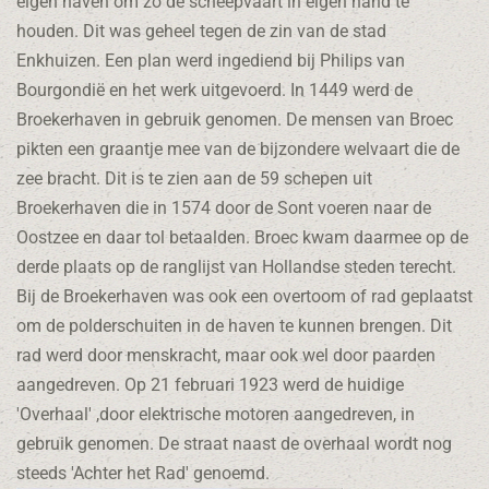
eigen haven om zo de scheepvaart in eigen hand te
houden. Dit was geheel tegen de zin van de stad
Enkhuizen. Een plan werd ingediend bij Philips van
Bourgondië en het werk uitgevoerd. In 1449 werd de
Broekerhaven in gebruik genomen. De mensen van Broec
pikten een graantje mee van de bijzondere welvaart die de
zee bracht. Dit is te zien aan de 59 schepen uit
Broekerhaven die in 1574 door de Sont voeren naar de
Oostzee en daar tol betaalden. Broec kwam daarmee op de
derde plaats op de ranglijst van Hollandse steden terecht.
Bij de Broekerhaven was ook een overtoom of rad geplaatst
om de polderschuiten in de haven te kunnen brengen. Dit
rad werd door menskracht, maar ook wel door paarden
aangedreven. Op 21 februari 1923 werd de huidige
'Overhaal' ,door elektrische motoren aangedreven, in
gebruik genomen. De straat naast de overhaal wordt nog
steeds 'Achter het Rad' genoemd.