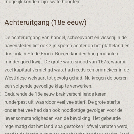
mogelijk konden zijn. waterhoogten
Achteruitgang (18e eeuw)
De achteruitgang van handel, scheepvaart en visserij in de
havensteden liet ook zijn sporen achter op het platteland en
dus ook in Stede Broec. Boeren konden hun producten
minder goed kwijt. De grote watersnood van 1675, waarbij
veel kapitaal vernietigd was, had reeds een ommekeer in de
Westfriese welvaart tot gevolg gehad. Nu kregen de boeren
een volgende gevoelige klap te verwerken.
Gedurende de 18e eeuw brak verschillende keren
runderpest uit, waardoor veel vee stierf. De grote sterfte
onder het vee had dan ook noodlottige gevolgen voor de
levensomstandigheden van de bevolking. Het gebeurde
regelmatig dat het land 'spa gestoken ' ofwel verlaten werd,