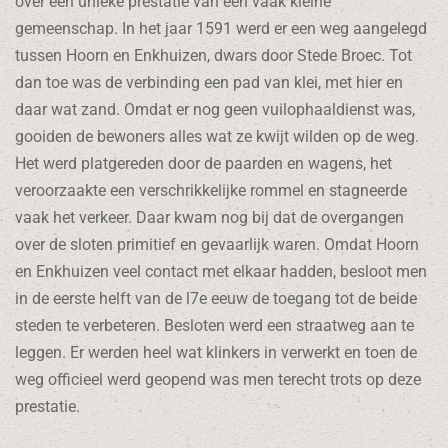
over een unieke prestatie van een vaak kleine
gemeenschap. In het jaar 1591 werd er een weg aangelegd
tussen Hoorn en Enkhuizen, dwars door Stede Broec. Tot
dan toe was de verbinding een pad van klei, met hier en
daar wat zand. Omdat er nog geen vuilophaaldienst was,
gooiden de bewoners alles wat ze kwijt wilden op de weg.
Het werd platgereden door de paarden en wagens, het
veroorzaakte een verschrikkelijke rommel en stagneerde
vaak het verkeer. Daar kwam nog bij dat de overgangen
over de sloten primitief en gevaarlijk waren. Omdat Hoorn
en Enkhuizen veel contact met elkaar hadden, besloot men
in de eerste helft van de l7e eeuw de toegang tot de beide
steden te verbeteren. Besloten werd een straatweg aan te
leggen. Er werden heel wat klinkers in verwerkt en toen de
weg officieel werd geopend was men terecht trots op deze
prestatie.