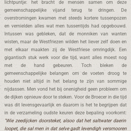
lichtpuntje: het bracht de mensen samen om deze
gemeenschappelijke vijand terug te dringen. De
overstromingen kwamen met steeds kortere tussenpozen
en vernielden alles wat men tussentijds had opgebouwd.
Intussen was gebleken, dat de monniken van wanten
wisten, maar de Westfriezen wilden het liever zelf doen en
met elkaar maakten zij de Westfriese omringdijk. Een
gigantisch stuk werk voor die tijd, want alles moest nog
met de hand gebeuren. Toch bleken de
gemeenschappelijke belangen om de voeten droog te
houden niet altijd in het belang te zijn van sommige
nijdassen. Men vond het bij onenigheid geen probleem om
de dijken opnieuw door te steken. Voor de Broecer in die tijd
was dit levensgevaarlijk en daarom is het te begrijpen dat
in de verzameling oudste keuren deze bepaling voorkomt:
"Wie zeedijcken doorsteket, alsoo dat het saltwater daerin
loopet, die sal men in dat selve gadt levendigh versmooren