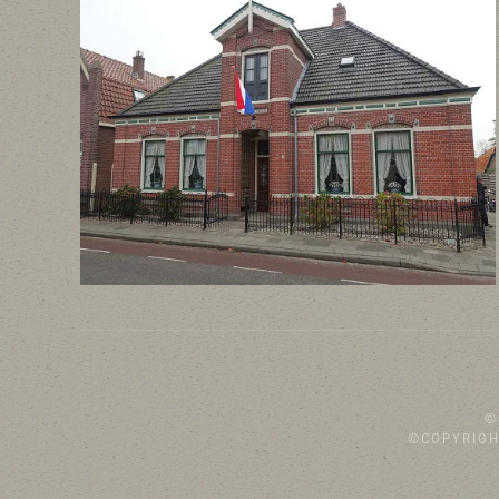
©
©COPYRIGH